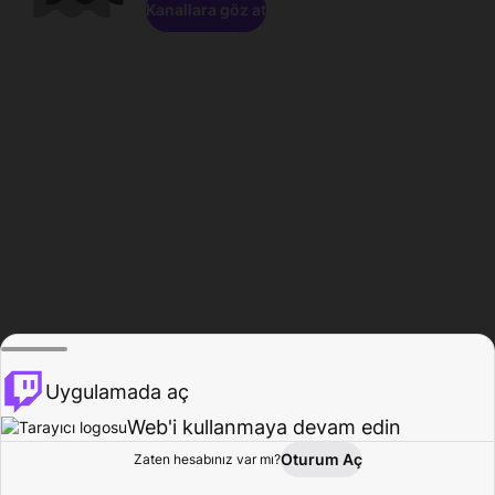
Kanallara göz at
Uygulamada aç
Web'i kullanmaya devam edin
Oturum Aç
Zaten hesabınız var mı?
Ana Sayfa
Gözat
Aktivite
Profil