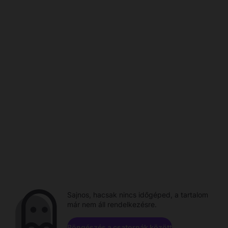
Sajnos, hacsak nincs időgéped, a tartalom
már nem áll rendelkezésre.
Böngészés a csatornák között