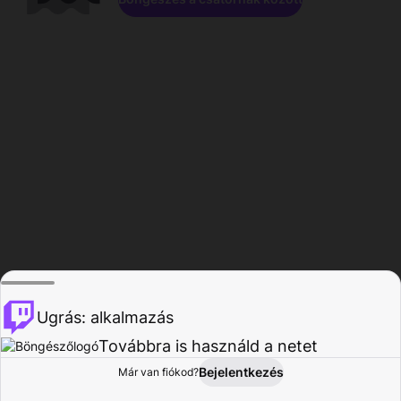
Ugrás: alkalmazás
Továbbra is használd a netet
Bejelentkezés
Már van fiókod?
Főoldal
Böngészés
Tevékenység
Profil