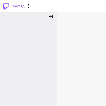
м...
⌥
P
Преглед