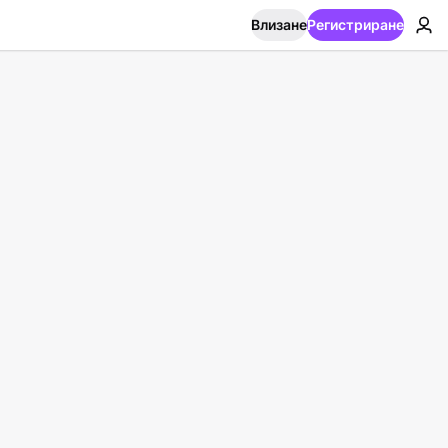
Влизане
Регистриране