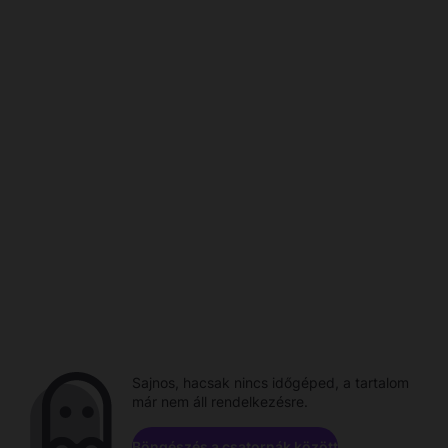
Sajnos, hacsak nincs időgéped, a tartalom
már nem áll rendelkezésre.
Böngészés a csatornák között