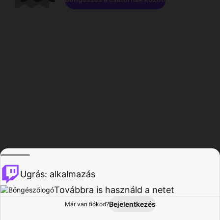
Ugrás: alkalmazás
Továbbra is használd a netet
Bejelentkezés
Már van fiókod?
Főoldal
Böngészés
Tevékenység
Profil