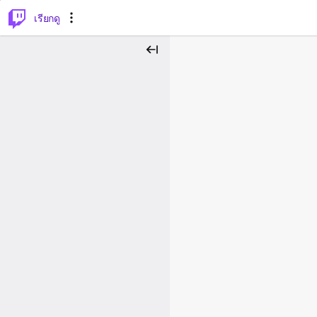
⌥
P
เรียกดู