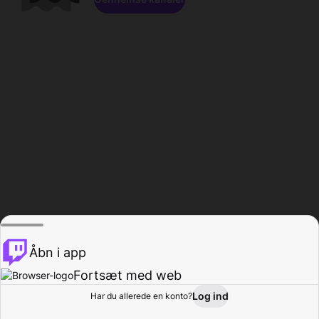
Åbn i app
Fortsæt med web
Log ind
Har du allerede en konto?
Hjem
Gennemse
Aktivitet
Profil