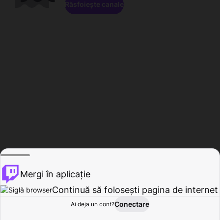
Răsfoiește canale
Mergi în aplicație
Continuă să folosești pagina de internet
Conectare
Ai deja un cont?
Acasă
Răsfoire
Activitate
Profil