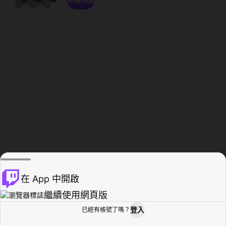
在 App 中開啟
繼續使用網頁版
登入
已經有帳號了嗎？
創作者基地
瀏覽
活動紀錄
個人檔案