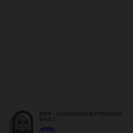
抱歉啦！您恐怕得搭乘時光機才有辦法找回那
個內容了。
瀏覽頻道