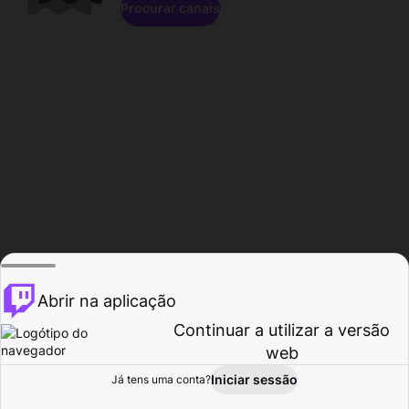
Procurar canais
Abrir na aplicação
Continuar a utilizar a versão
web
Iniciar sessão
Já tens uma conta?
Página inicial
Procurar
Atividade
Perfil