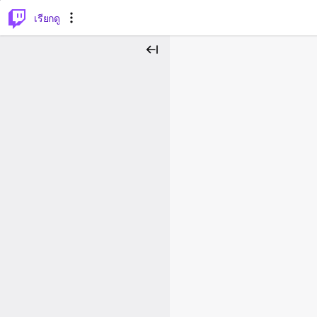
⌥
P
เรียกดู