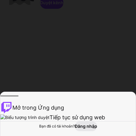
Duyệt kênh
Mở trong Ứng dụng
Tiếp tục sử dụng web
Đăng nhập
Bạn đã có tài khoản?
Trang chủ
Duyệt
Hoạt động
Hồ sơ