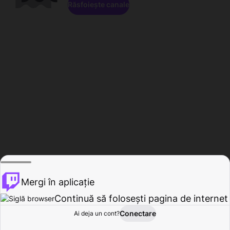
Răsfoiește canale
Mergi în aplicație
Continuă să folosești pagina de internet
Conectare
Ai deja un cont?
Acasă
Răsfoire
Activitate
Profil