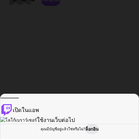
เปิดในแอพ
ใช้งานเว็บต่อไป
ล็อกอิน
คุณมีบัญชีอยู่แล้วใช่หรือไม่?
หน้าแรก
เรียกดู
กิจกรรม
โปรไฟล์