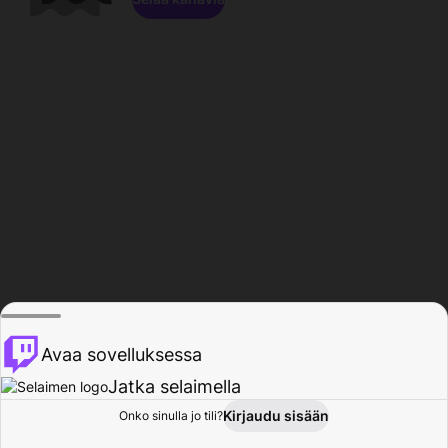
Avaa sovelluksessa
Jatka selaimella
Kirjaudu sisään
Onko sinulla jo tili?
Koti
Selaa
Toiminta
Profiili