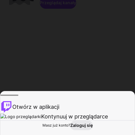
Przeglądaj kanały
Otwórz w aplikacji
Kontynuuj w przeglądarce
Zaloguj się
Masz już konto?
Start
Przeglądaj
Aktywność
Profil