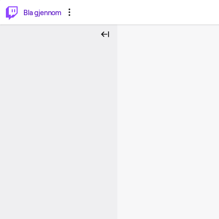
⌥
P
Bla gjennom