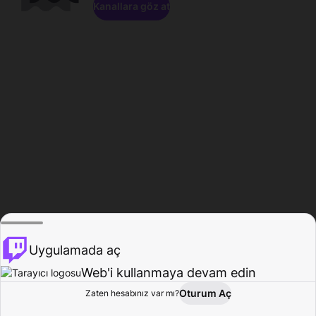
Kanallara göz at
Uygulamada aç
Web'i kullanmaya devam edin
Oturum Aç
Zaten hesabınız var mı?
Ana Sayfa
Gözat
Aktivite
Profil