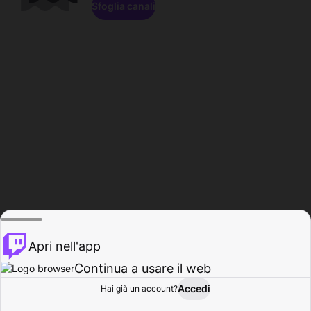
Sfoglia canali
Apri nell'app
Continua a usare il web
Accedi
Hai già un account?
Base
Sfoglia
Attività
Profilo