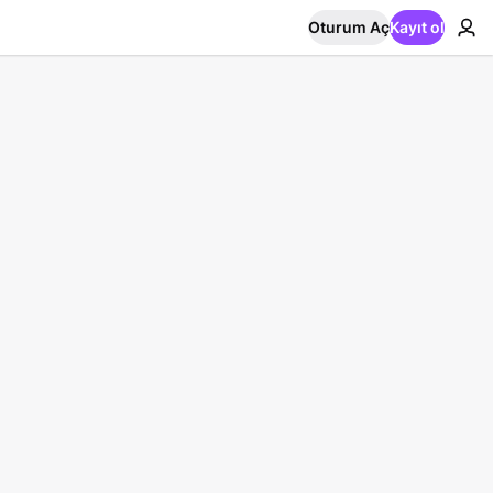
Oturum Aç
Kayıt ol