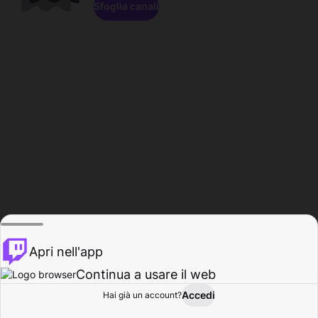
Sfoglia canali
Apri nell'app
Continua a usare il web
Accedi
Hai già un account?
Base
Sfoglia
Attività
Profilo