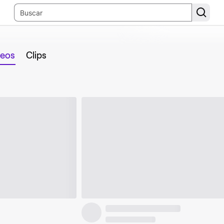
deos
Clips