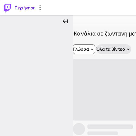
..
⌥
P
Περιήγηση
Κανάλια σε ζωντανή μ
Γλώσσα
Όλα τα βίντεο