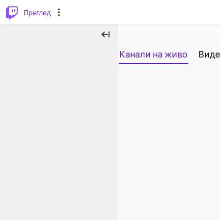
м...
⌥
P
Преглед
Канали на живо
Виде