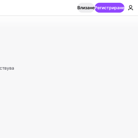
Влизане
Регистриране
ствува