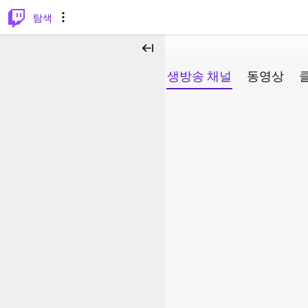
⌥
P
탐색
생방송 채널
동영상