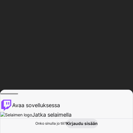
Avaa sovelluksessa
Jatka selaimella
Kirjaudu sisään
Onko sinulla jo tili?
Koti
Selaa
Toiminta
Profiili