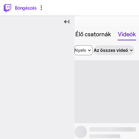
⌥
P
Böngészés
Élő csatornák
Videók
Nyelv
Az összes videó