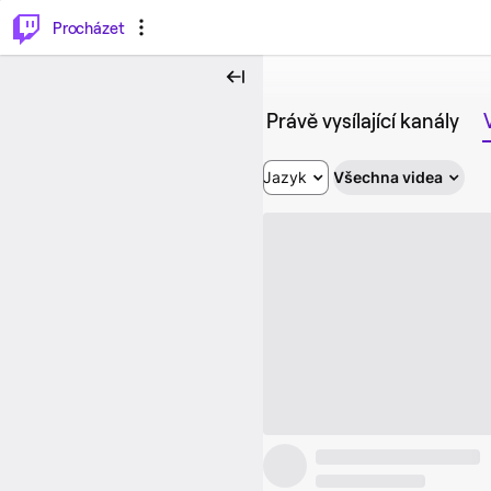
..
⌥
P
Procházet
Právě vysílající kanály
Jazyk
Všechna videa