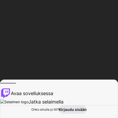
Avaa sovelluksessa
Jatka selaimella
Kirjaudu sisään
Onko sinulla jo tili?
Koti
Selaa
Toiminta
Profiili