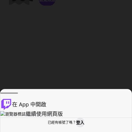
在 App 中開啟
繼續使用網頁版
登入
已經有帳號了嗎？
創作者基地
瀏覽
活動紀錄
個人檔案