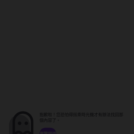
抱歉啦！您恐怕得搭乘時光機才有辦法找回那
個內容了。
瀏覽頻道