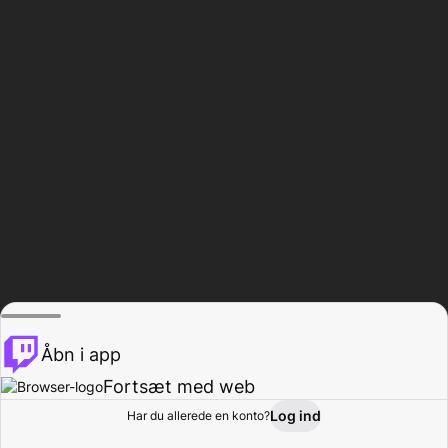
Åbn i app
Fortsæt med web
Log ind
Har du allerede en konto?
Hjem
Gennemse
Aktivitet
Profil