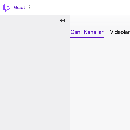
⌥
P
Gözat
Canlı Kanallar
Videolar