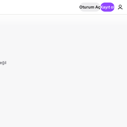
Oturum Aç
Kayıt ol
eğil