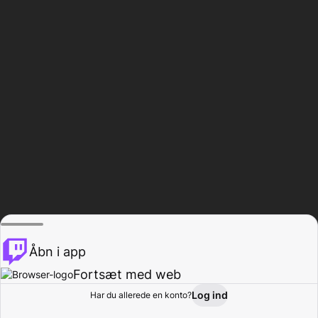
Åbn i app
Fortsæt med web
Log ind
Har du allerede en konto?
Hjem
Gennemse
Aktivitet
Profil