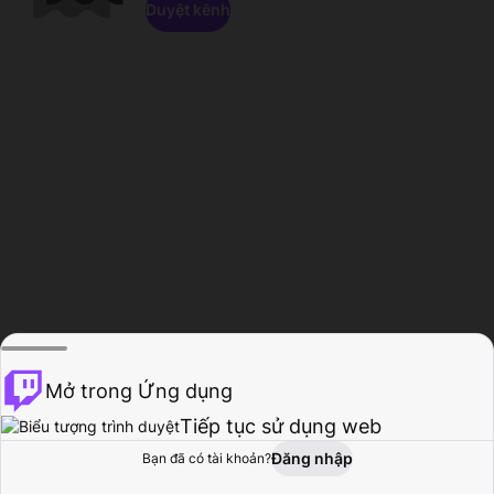
Duyệt kênh
Mở trong Ứng dụng
Tiếp tục sử dụng web
Đăng nhập
Bạn đã có tài khoản?
Trang chủ
Duyệt
Hoạt động
Hồ sơ