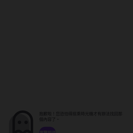
抱歉啦！您恐怕得搭乘時光機才有辦法找回那
個內容了。
瀏覽頻道