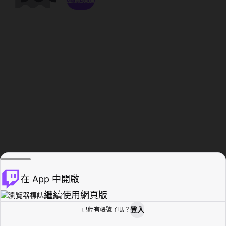
在 App 中開啟
繼續使用網頁版
登入
已經有帳號了嗎？
創作者基地
瀏覽
活動紀錄
個人檔案