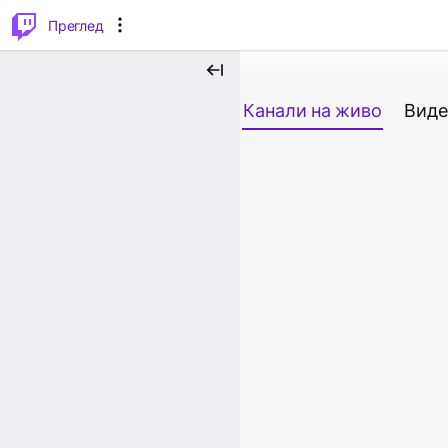
м...
⌥
P
Преглед
Канали на живо
Виде