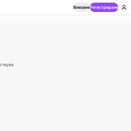
Влизане
Регистриране
ствува