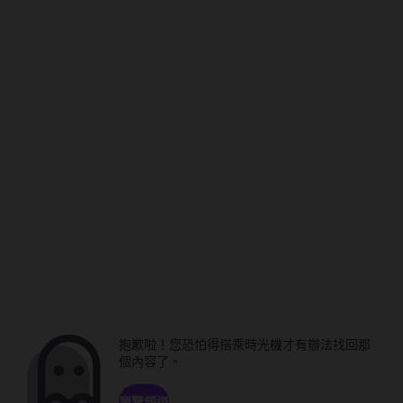
抱歉啦！您恐怕得搭乘時光機才有辦法找回那
個內容了。
瀏覽頻道