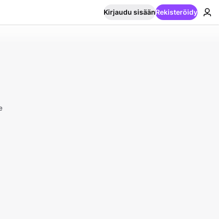
Kirjaudu sisään
Rekisteröidy
e