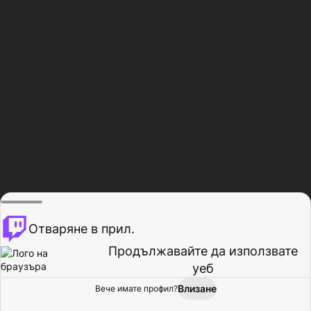
Отваряне в прил.
Продължавайте да използвате
уеб
Влизане
Вече имате профил?
Начало
Преглед
Активност
Профил