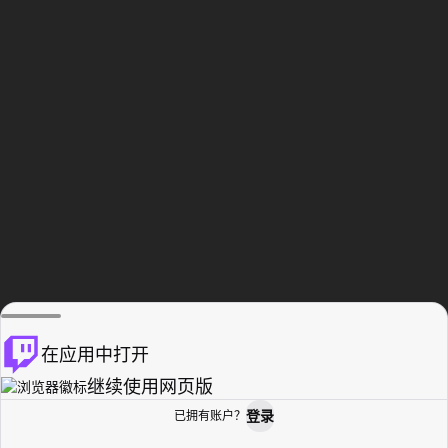
在应用中打开
继续使用网页版
登录
已拥有账户？
主页
浏览
活动纪录
个人资料