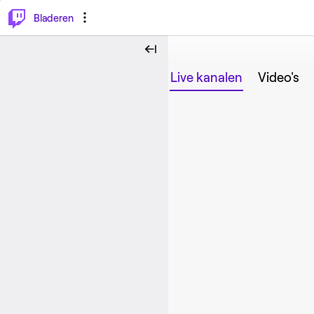
⌥
P
Bladeren
Live kanalen
Video's