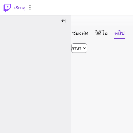
⌥
P
เรียกดู
ช่องสด
วิดีโอ
คลิป
ภาษา