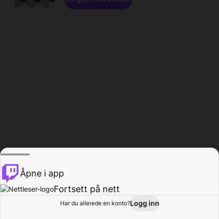
Åpne i app
Fortsett på nett
Logg inn
Har du allerede en konto?
Hjem
Bla gjennom
Aktivitet
Profil