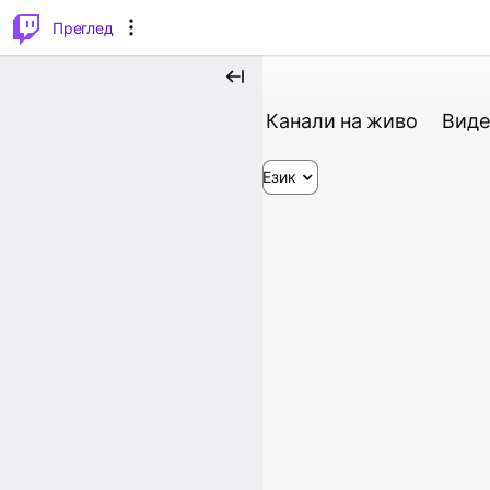
м...
⌥
P
Преглед
Канали на живо
Виде
Език