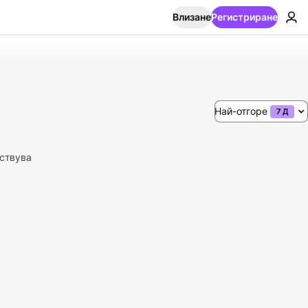
Влизане
Регистриране
Най-отгоре
7 Д
ствува