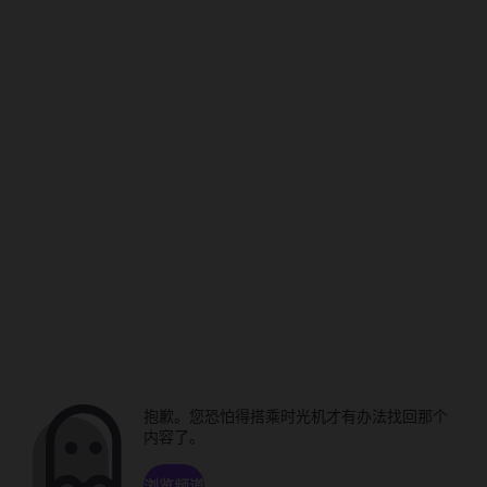
抱歉。您恐怕得搭乘时光机才有办法找回那个
内容了。
浏览频道