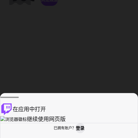
在应用中打开
继续使用网页版
登录
已拥有账户？
主页
浏览
活动纪录
个人资料