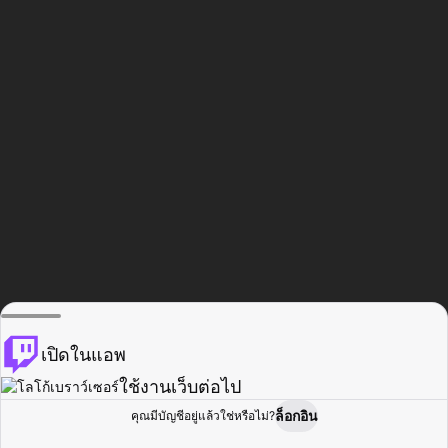
เปิดในแอพ
ใช้งานเว็บต่อไป
ล็อกอิน
คุณมีบัญชีอยู่แล้วใช่หรือไม่?
หน้าแรก
เรียกดู
กิจกรรม
โปรไฟล์