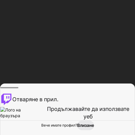
Отваряне в прил.
Продължавайте да използвате
уеб
Влизане
Вече имате профил?
Начало
Преглед
Активност
Профил