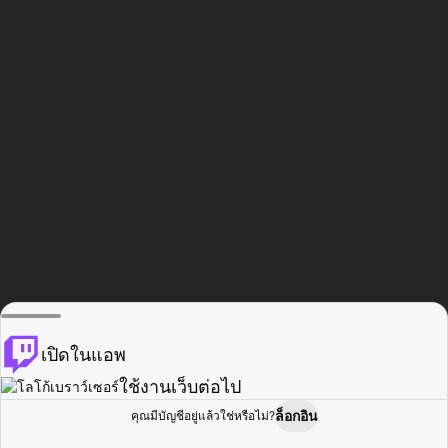
เปิดในแอพ
ใช้งานเว็บต่อไป
ล็อกอิน
คุณมีบัญชีอยู่แล้วใช่หรือไม่?
หน้าแรก
เรียกดู
กิจกรรม
โปรไฟล์