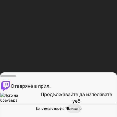
Отваряне в прил.
Продължавайте да използвате
уеб
Влизане
Вече имате профил?
Начало
Преглед
Активност
Профил