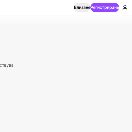
Влизане
Регистриране
ствува