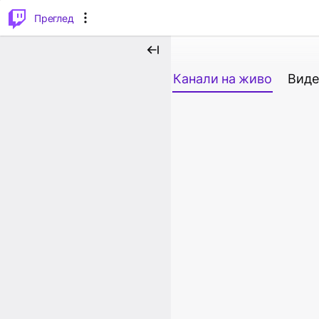
м...
⌥
P
Преглед
Канали на живо
Виде