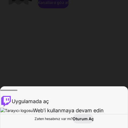
Kanallara göz at
Uygulamada aç
Web'i kullanmaya devam edin
Oturum Aç
Zaten hesabınız var mı?
Ana Sayfa
Gözat
Aktivite
Profil